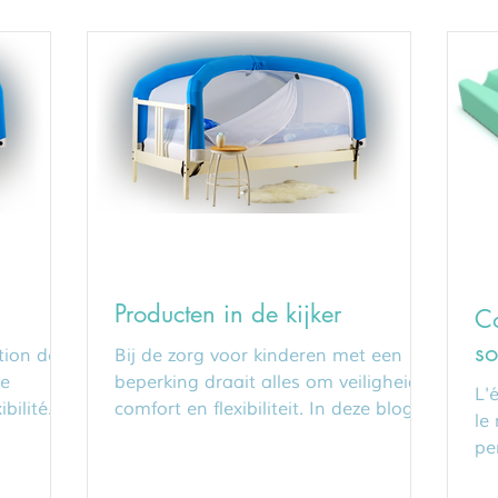
Producten in de kijker
Co
so
tion de
Bij de zorg voor kinderen met een
de
beperking draait alles om veiligheid,
L'
bilité.
comfort en flexibiliteit. In deze blog
le
ers...
stellen we met trots 3...
pe
et 