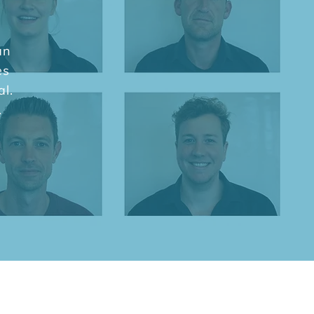
an
es
al.
.