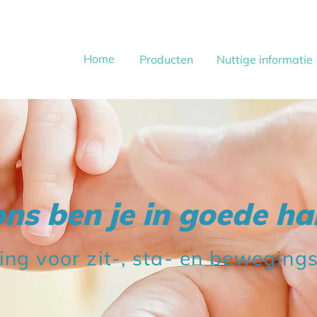
Home
Producten
Nuttige informatie
ons ben je in goede h
ing voor zit-, sta- en bewegin