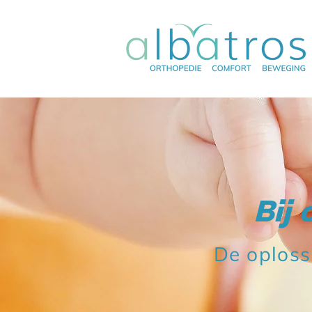
Bij 
De oploss