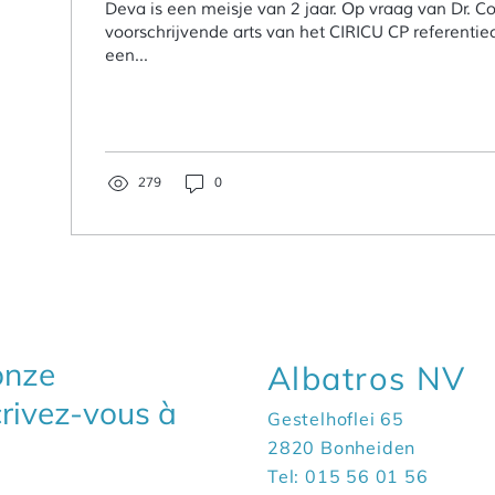
Deva is een meisje van 2 jaar. Op vraag van Dr. 
voorschrijvende arts van het CIRICU CP referentiecentrum, werd
een...
279
0
 onze
Albatros NV
crivez-vous à
Gestelhoflei 65
2820 Bonheiden
Tel: 015 56 01 56