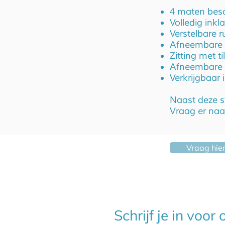
4 maten besc
Volledig ink
Verstelbare 
Afneembare zi
Zitting met ti
Afneembare v
Verkrijgbaar 
Naast deze st
Vraag er naar
Vraag hie
Schrijf je in voor