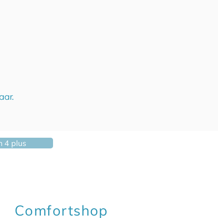
aar.
en 4 plus
Comfortshop