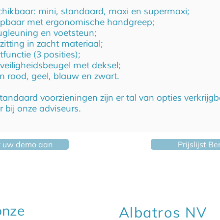
hikbaar: mini, standaard, maxi en supermaxi;
lapbaar met ergonomische handgreep;
rugleuning en voetsteun;
tting in zacht materiaal;
ltfunctie (3 posities);
eiligheidsbeugel met deksel;
in rood, geel, blauw en zwart.
andaard voorzieningen zijn er tal van opties verkrijgb
 bij onze adviseurs.
r uw demo aan
Prijslijst B
 onze
Albatros NV