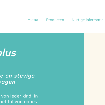
Home
Producten
Nuttige informatie
plus
e en stevige
wagen
an ieder kind, in
et tal van opties.