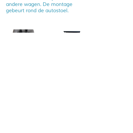
andere wagen. De montage
gebeurt rond de autostoel.
Vraag hier uw demo aan
Schrijf je in voor
onze nieuwsbrief /
Inscrivez-vous à
notre bulletin