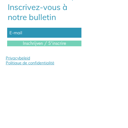
Inscrivez-vous à
notre bulletin
Inschrijven / S'inscrire
Privacybeleid
Politique de confidentialité
Albatros NV
Gestelhoflei 65
2820 Bonheiden
Tel:
015 56 01 56
contact@albatros.be
albatros.be
Comfortshop