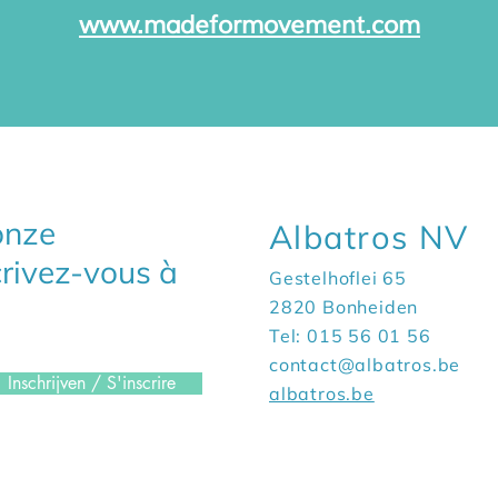
www.madeformovement.com
 onze
Albatros NV
crivez-vous à
Gestelhoflei 65
2820 Bonheiden
Tel: 015 56 01 56
contact@albatros.be
Inschrijven / S'inscrire
albatros.be