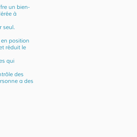
fre un bien-
dérée à
r seul.
en position
t réduit le
es qui
ntrôle des
ersonne a des