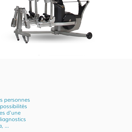
les personnes
possibilités
es d'une
diagnostics
a, …