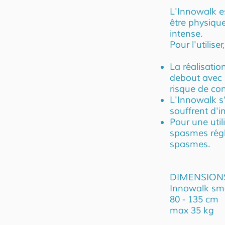
L'Innowalk e
être physiqu
intense.
Pour l'utilis
La réalisati
debout avec s
risque de co
L'Innowalk s
souffrent d'i
Pour une uti
spasmes régl
spasmes.
DIMENSION
Innowalk sma
80 - 135 cm
max
35 kg