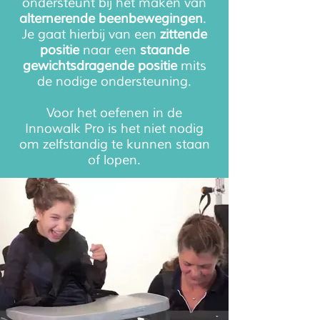
ondersteunt bij het
maken van
alternerende beenbewegingen
.
Je gaat hierbij van een
zittende
positie
naar een
staande
gewichtsdragende positie
mits
de nodige ondersteuning.
Voor het oefenen in de
Innowalk
Pro is het niet nodig
om zelfstandig te kunnen staan
of lopen.