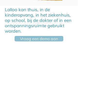
Lalloo kan thuis, in de
kinderopvang, in het ziekenhuis,
op school, bij de dokter of in een
ontspanningsruimte gebruikt
worden.
Vraag een demo aan
"Deze nieuwe zetel geeft kinderen
de capaciteit om strijdlustig te zijn
ten opzichte van hun beperking en
om de wereld positiever te
benaderen. Zo bloeien ze ook
psychisch open."
lalloo.fr
Schrijf je in voor