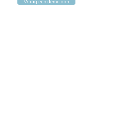
Vraag een demo aan
Schrijf je in voor
onze nieuwsbrief /
Inscrivez-vous à
notre bulletin
Inschrijven / S'inscrire
Privacybeleid
Politique de confidentialité
Albatros NV
Gestelhoflei 65