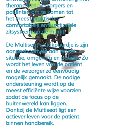
therapeuten, verzorgers en
patiënten om te komen tot
het meest praktische,
comfortabele en functionele
zitsysteem op de markt.
De Multiseat's stokpaardje is zijn
aanpasbaarheid aan iedere
situatie, omgeving en patiënt. Zo
wordt het leven van de patiënt
en de verzorger zo eenvoudig
mogelijk gemaakt. De nodige
ondersteuning wordt op de
meest efficiënte wijze voorzien
zodat de focus op de
buitenwereld kan liggen.
Dankzij de Multiseat ligt een
actiever leven voor de patiënt
binnen handbereik.