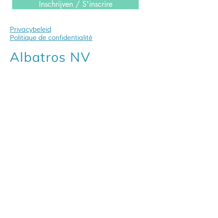
Inschrijven / S'inscrire
Privacybeleid
Politique de confidentialité
Albatros NV
Gestelhoflei 65
2820 Bonheiden
Tel:
015 56 01 56
contact@albatros.be
albatros.be
Comfortshop
Mechelsesteenweg 211
2820 Bonheiden
Tel:
015 55 51 33
winkel@albatros.be
orthopedie-comfortshop.be