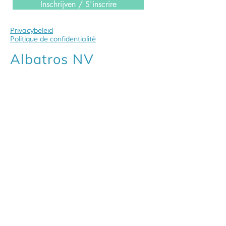
Inschrijven / S'inscrire
Privacybeleid
Politique de confidentialité
Albatros NV
Gestelhoflei 65
2820 Bonheiden
Tel:
015 56 01 56
contact@albatros.be
albatros.be
Comfortshop
Mechelsesteenweg 211
2820 Bonheiden
Tel:
015 55 51 33
winkel@albatros.be
orthopedie-comfortshop.be