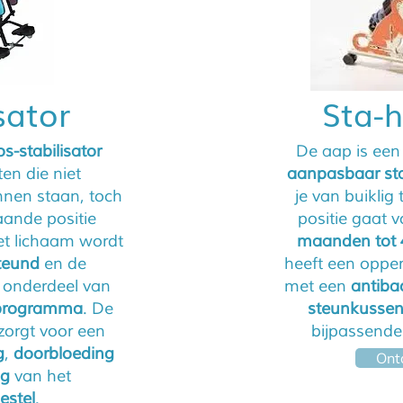
sator
Sta-
os-stabilisator
De aap is ee
en die niet
aanpasbaar st
nnen staan, toch
je van buiklig
aande positie
positie gaat 
et lichaam wordt
maanden tot 
teund
en de
heeft een oppe
k onderdeel van
met een
antibac
 programma
. De
steunkussen
zorgt voor een
bijpassend
g
,
doorbloeding
Ont
ng
van het
estel
.