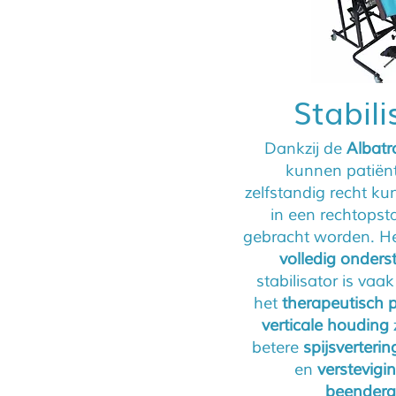
Stabili
Dankzij de
Albatr
kunnen patiënt
zelfstandig recht ku
in een rechtopst
gebracht worden. H
volledig onders
stabilisator is vaa
het
therapeutisch
verticale houding
betere
spijsverterin
en
verstevigi
beenderg