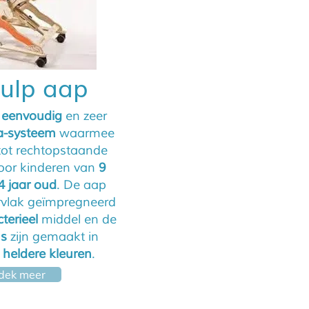
hulp aap
n
eenvoudig
en zeer
a-systeem
waarmee
 tot rechtopstaande
voor kinderen van
9
4 jaar oud
. De aap
rvlak geïmpregneerd
terieel
middel en de
s
zijn gemaakt in
e
heldere kleuren
.
dek meer