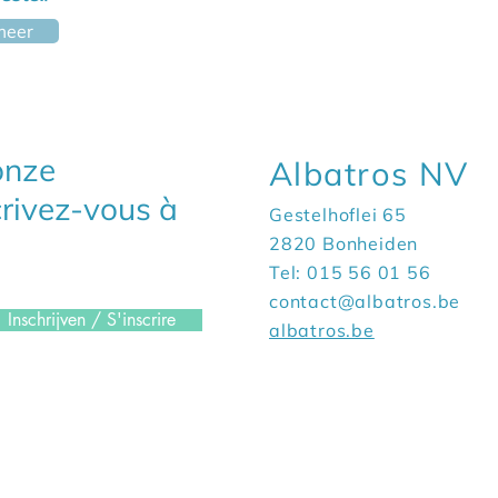
meer
 onze
Albatros NV
crivez-vous à
Gestelhoflei 65
2820 Bonheiden
Tel: 015 56 01 56
contact@albatros.be
Inschrijven / S'inscrire
albatros.be