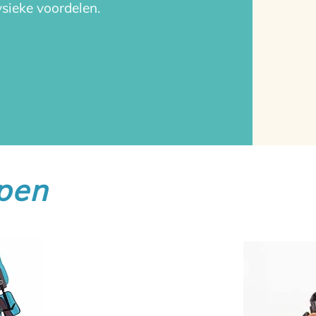
fysieke voordelen.
pen