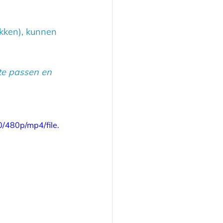
kken), kunnen 
te passen en 
/480p/mp4/file.