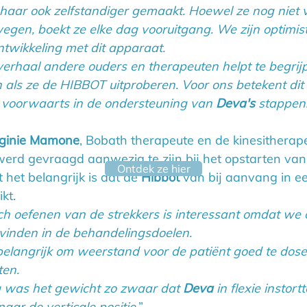
t haar ook zelfstandiger gemaakt. Hoewel ze nog niet v
egen, boekt ze elke dag vooruitgang. We zijn optimist
twikkeling met dit apparaat.
erhaal andere ouders en therapeuten helpt te begrij
als ze de HIBBOT uitproberen. Voor ons betekent dit
 voorwaarts in de ondersteuning van 
Deva's
 stappen.
rginie Mamone
, Bobath therapeute en de kinesitherap
werd gevraagd aanwezig te zijn bij het opstarten van
Ontdek ze hier
het belangrijk is dat de 
Hibbot
 van bij aanvang in ee
kt.
ch oefenen van de strekkers is interessant omdat we o
vinden in de behandelingsdoelen.
elangrijk om weerstand voor de patiënt goed te doser
ten.
g was het gewicht zo zwaar dat 
Deva
 in flexie instort
ar de verticale positie.
”