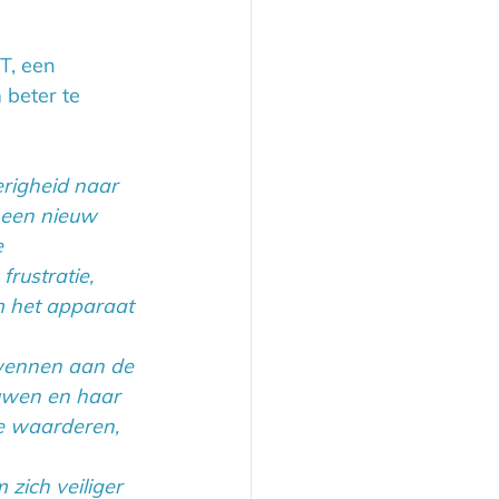
T, een 
 beter te 
righeid naar 
 een nieuw 
 
ustratie, 
 het apparaat 
wennen aan de 
uwen en haar 
te waarderen, 
 zich veiliger 