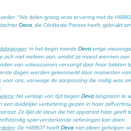
oeder: “We delen graag onze ervaring met de HIBBO
dochter 
Deva
, die Cérébrale Parese heeft, gebruikt om
uitdagingen
: In het begin toonde 
Deva
 enige nieuwsgie
e zich niet meteen aan, omdat ze moest wennen aan
nden van volwassenen vervangt door haar bekken te
erste dagen werden gekenmerkt door momenten van fr
s voor ons, vanwege de aanpassing die nodig was om
.
elens
: Na verloop van tijd begon 
Deva
 langzaam te 
een duidelijke verbetering gezien in haar zelfvertro
araat. Ze lijkt de steun die het apparaat haar geeft 
elfstandig spierversterkende oefeningen kan doen.
delen
: De HIBBOT heeft 
Deva 
niet alleen geholpen om