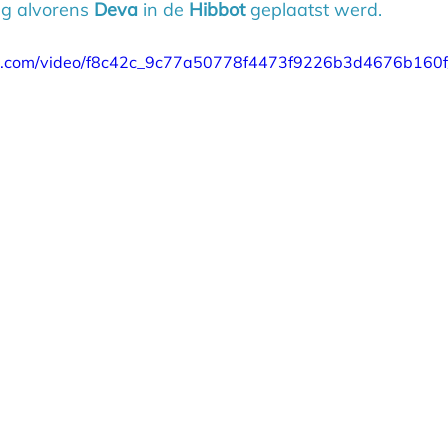
g alvorens 
Deva
 in de 
Hibbot
 geplaatst werd.
tic.com/video/f8c42c_9c77a50778f4473f9226b3d4676b160f/