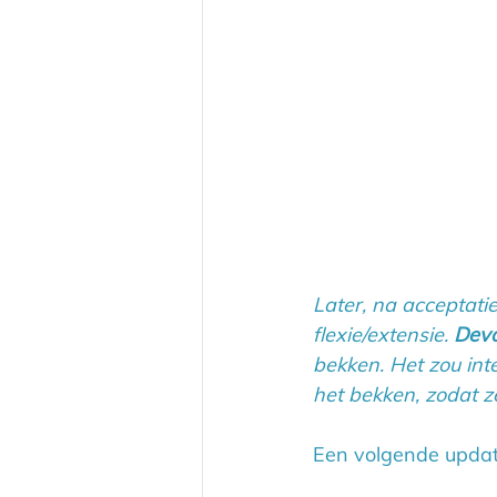
Later, na acceptati
flexie/extensie. 
Dev
bekken. Het zou int
het bekken, zodat z
Een volgende update