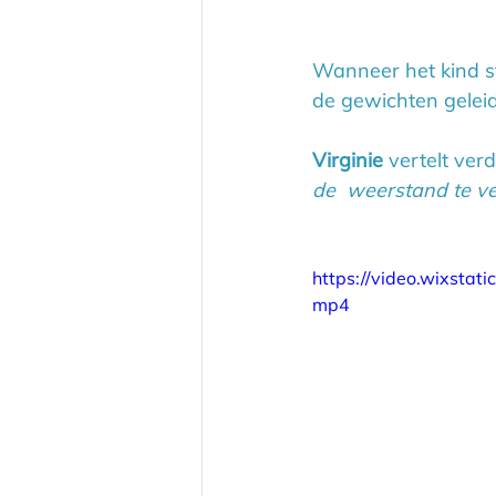
Wanneer het kind st
de gewichten gelei
Virginie
 vertelt verd
de  weerstand te v
https://video.wixst
mp4