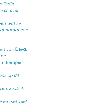
olledig 
isch over 
pen wat ze 
 apparaat een 
”
eut van 
Deva
, 
 de 
n therapie 
ns op dit 
en, zoals ik 
te en met veel 