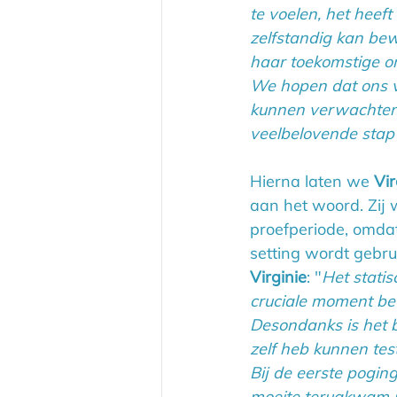
te voelen, het heef
zelfstandig kan bew
haar toekomstige on
We hopen dat ons v
kunnen verwachten 
veelbelovende stap
Hierna laten we 
Vi
aan het woord. Zij 
proefperiode, omdat 
setting wordt gebrui
Virginie
: "
Het statis
cruciale moment be
Desondanks is het b
zelf heb kunnen tes
Bij de eerste pogin
moeite terugkwam na