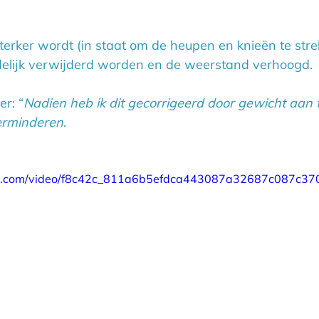
erker wordt (in staat om de heupen en knieën te stre
delijk verwijderd worden en de weerstand verhoogd.
er: “
Nadien heb ik dit gecorrigeerd door gewicht aan 
erminderen
. 
atic.com/video/f8c42c_811a6b5efdca443087a32687c087c370