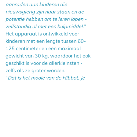
aanraden aan kinderen die 
nieuwsgierig zijn naar staan en de 
potentie hebben om te leren lopen - 
zelfstandig of met een hulpmiddel
."
Het apparaat is ontwikkeld voor 
kinderen met een lengte tussen 60-
125 centimeter en een maximaal 
gewicht van 30 kg, waardoor het ook 
geschikt is voor de allerkleinsten - 
zelfs als ze groter worden.
"
Dat is het mooie van de Hibbot. Je 
kunt hem zo instellen dat hij precies 
de ondersteuning geeft die het kind 
nodig heeft, en hem geleidelijk 
aanpassen aan de vooruitgang van 
het kind
."
Op de vraag wat ze wil dat de 
Hibbot bereikt, heeft Ria één grote 
wens.