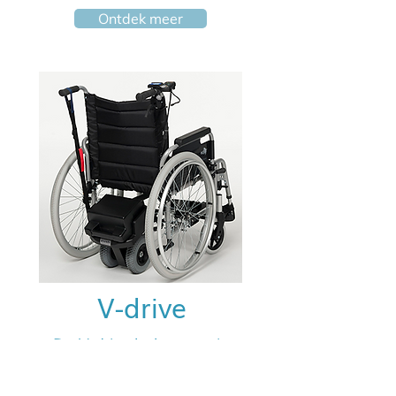
Ontdek meer
V-drive
De V-drive hulpmotor is
beschikbaar in twee versies:
standaard en heavy duty. Dankzij